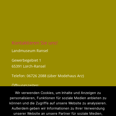
Kontaktieren Sie uns!
Landmuseum Ransel
Gewerbegebiet 1
65391 Lorch-Ransel
Telefon: 06726 2088 (über Modehaus Arz)
Öffnungszeiten:
An den Festtagen – Siehe Termine
Wir verwenden Cookies, um Inhalte und Anzeigen zu
personalisieren, Funktionen für soziale Medien anbieten zu
können und die Zugriffe auf unsere Website zu analysieren.
Außerdem geben wir Informationen zu Ihrer Verwendung
unserer Website an unsere Partner für soziale Medien,